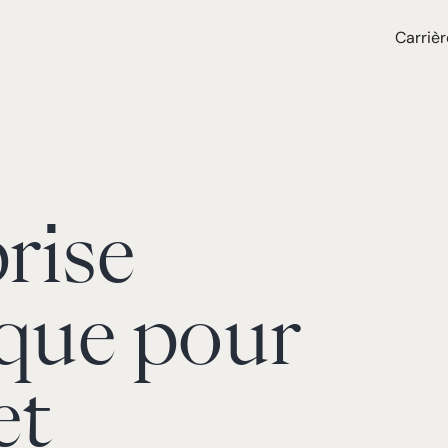
Carrièr
rise
ique pour
 et