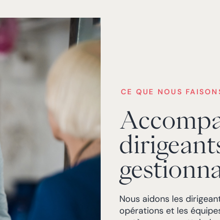
CE QUE NOUS FAISON
Accompag
dirigeants
gestionna
Nous aidons les dirigean
opérations et les équipe